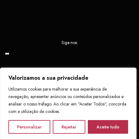
Siga-nos:
Valorizamos a sua privacidade
Utilizamos cookies para melhorar a sua experiência de
© Copyright 2024 Quinta do Limite.
Powered by
António
navegação, apresentar anúncios ou conteúdos personalizados e
Proença – Designer
analisar o nosso tráfego. Ao clicar em "Aceitar Todos", concorda
com a utilização de cookies.
RNET 11623
FAQS
Créditos
Livro de Reclamações
Personalizar
Rejeitar
Aceite tudo
Termos e Condições
Políticas de Privacidade